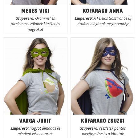
Méhes Viki
Kőfaragó Anna
Szupererő:
Örömmel és
Szupererő:
A Felelős Gasztrohős új
türelemmel zöldítek kicsiket és
vizuális világának megteremtője
nagyokat
Varga Judit
Kőfaragó Zsuzsi
Szupererő:
nagyot álmodás és
Szupererő:
részletek pontos
mindent kézbentartás
megfigyelése és a látottak