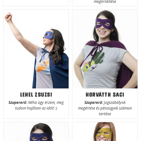
megörökítése
Lehel Zsuzsi
Horvátth Saci
Szupererő:
Néha úgy érzem, meg
Szupererő:
jogszabályok
tudom hajlítani az időt! :)
megértése és pénzügyek számon
tartása