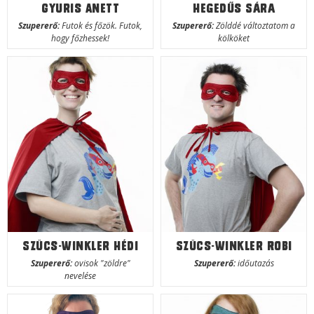
Gyuris Anett
Hegedűs Sára
Szupererő:
Futok és főzök. Futok,
Szupererő:
Zölddé változtatom a
hogy főzhessek!
kölköket
Szücs-Winkler Hédi
Szücs-Winkler Robi
Szupererő:
ovisok "zöldre"
Szupererő:
időutazás
nevelése