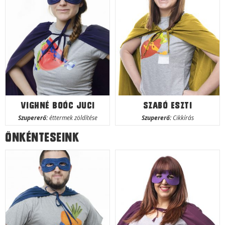
Vighné Boóc Juci
Szabó Eszti
Szupererő:
éttermek zöldítése
Szupererő:
Cikkírás
Önkénteseink