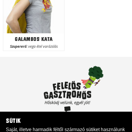
Galambos Kata
Szupererő:
vega étel varázslás
Sütik
Támogasd munkánkat!
Saját, illetve harmadik féltől származó sütiket használunk