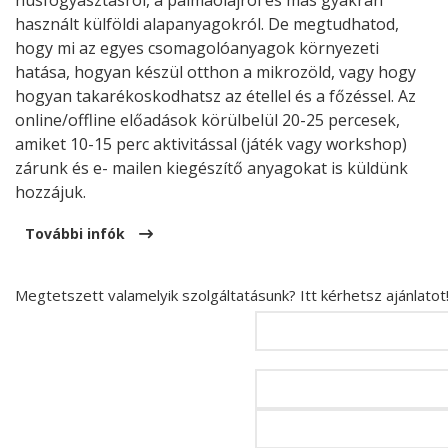
húsfogyasztásról, a pálmaolajról és más gyakran
használt külföldi alapanyagokról. De megtudhatod,
hogy mi az egyes csomagolóanyagok környezeti
hatása, hogyan készül otthon a mikrozöld, vagy hogy
hogyan takarékoskodhatsz az étellel és a főzéssel. Az
online/offline előadások körülbelül 20-25 percesek,
amiket 10-15 perc aktivitással (játék vagy workshop)
zárunk és e- mailen kiegészítő anyagokat is küldünk
hozzájuk.
További infók
Megtetszett valamelyik szolgáltatásunk? Itt kérhetsz ajánlatot