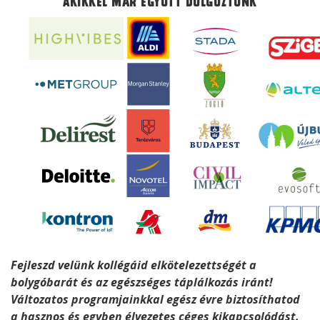
Akikkel már együtt dolgoztunk
Fejleszd velünk kollégáid elkötelezettségét a
bolygóbarát és az egészséges táplálkozás iránt!
Változatos programjainkkal egész évre biztosíthatod
a hasznos és egyben élvezetes céges kikapcsolódást.