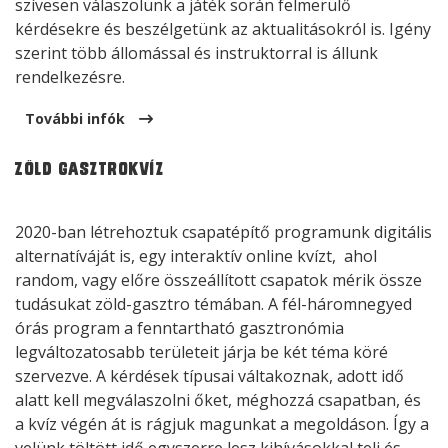
szívesen válaszolunk a játék során felmerülő
kérdésekre és beszélgetünk az aktualitásokról is. Igény
szerint több állomással és instruktorral is állunk
rendelkezésre.
További infók
Zöld GasztroKvíz
2020-ban létrehoztuk csapatépítő programunk digitális
alternatíváját is, egy interaktív online kvízt, ahol
random, vagy előre összeállított csapatok mérik össze
tudásukat zöld-gasztro témában. A fél-háromnegyed
órás program a fenntartható gasztronómia
legváltozatosabb területeit járja be két téma köré
szervezve. A kérdések típusai váltakoznak, adott idő
alatt kell megválaszolni őket, méghozzá csapatban, és
a kvíz végén át is rágjuk magunkat a megoldáson. Így a