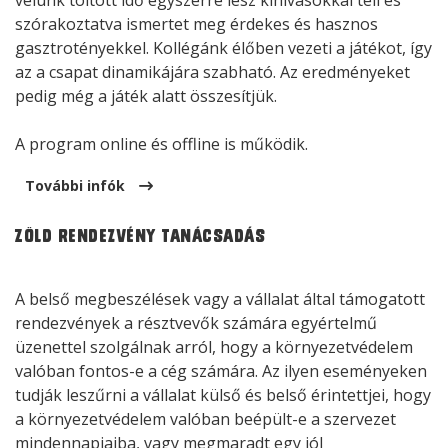
velünk töltött idő egyszerre lesz kihívásokkal teli és
szórakoztatva ismertet meg érdekes és hasznos
gasztrotényekkel. Kollégánk élőben vezeti a játékot, így
az a csapat dinamikájára szabható. Az eredményeket
pedig még a játék alatt összesítjük.
A program online és offline is működik.
További infók
Zöld rendezvény tanácsadás
A belső megbeszélések vagy a vállalat által támogatott
rendezvények a résztvevők számára egyértelmű
üzenettel szolgálnak arról, hogy a környezetvédelem
valóban fontos-e a cég számára. Az ilyen eseményeken
tudják leszűrni a vállalat külső és belső érintettjei, hogy
a környezetvédelem valóban beépült-e a szervezet
mindennapjaiba, vagy megmaradt egy jól