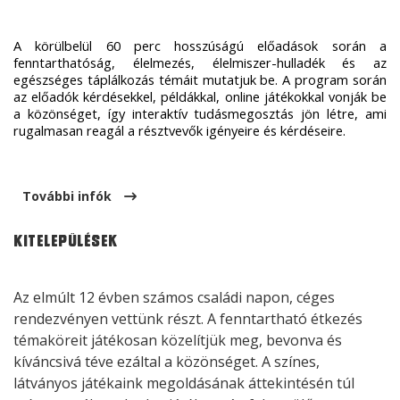
A körülbelül 60 perc hosszúságú előadások során a 
fenntarthatóság, élelmezés, élelmiszer-hulladék és az 
egészséges táplálkozás témáit mutatjuk be. A program során 
az előadók kérdésekkel, példákkal, online játékokkal vonják be 
a közönséget, így interaktív tudásmegosztás jön létre, ami 
rugalmasan reagál a résztvevők igényeire és kérdéseire. 
További infók
Kitelepülések
Az elmúlt 12 évben számos családi napon, céges
rendezvényen vettünk részt. A fenntartható étkezés
témaköreit játékosan közelítjük meg, bevonva és
kíváncsivá téve ezáltal a közönséget. A színes,
látványos játékaink megoldásának áttekintésén túl