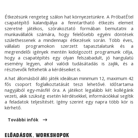
Étkezésünk rengeteg szálon hat környezetünkre. A PróbatÉtel 
csapatépítő kalandpálya a fenntartható étkezés elemeit 
szeretné játékos, szórakoztató formában bemutatni a 
munkavállalók számára, hogy felelősebb egyéni döntések 
születhessenek a mindennapi étkezések során. Több éves, 
vállalati programokon szerzett tapasztalatunk és a 
megrendelői igények mentén kidolgozott programunk célja, 
hogy a csapatépítés egy olyan felszabadult, jó hangulatú 
esemény legyen, ahol valódi tudásátadás is zajlik, és a 
résztvevők feltehetik a kérdéseiket is.
A hat állomásból álló játék ideálisan minimum 12, maximum 42 
fős csoport foglalkoztatását teszi lehetővé. Időtartama 
nagyjából egy-másfél óra. A játékot legalább két kollégánk 
vezeti, akik szükség esetén kérdésekkel, információkkal segítik 
a feladatok teljesítését. Igény szerint egy napra több kör is 
kérhető.
További infók
Előadások, workshopok