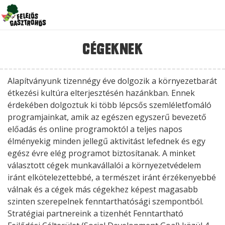
Cégeknek
Alapítványunk tizennégy éve dolgozik a környezetbarát
étkezési kultúra elterjesztésén hazánkban. Ennek
érdekében dolgoztuk ki több lépcsős szemléletfomáló
programjainkat, amik az egészen egyszerű bevezető
előadás és online programoktól a teljes napos
élményekig minden jellegű aktivitást lefednek és egy
egész évre elég programot biztosítanak. A minket
választott cégek munkavállalói a környezetvédelem
iránt elkötelezettebbé, a természet iránt érzékenyebbé
válnak és a cégek más cégekhez képest magasabb
szinten szerepelnek fenntarthatósági szempontból.
Stratégiai partnereink a tizenhét Fenntartható