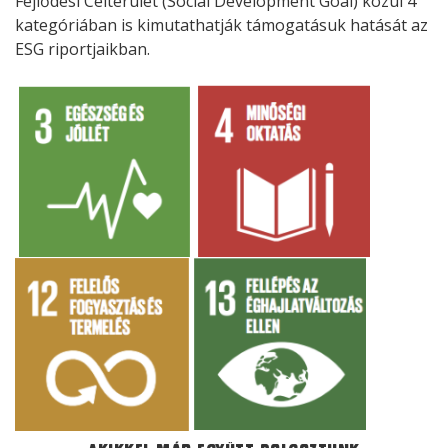
Fejlődési Célterület (Social Development Goal) közül 4
kategóriában is kimutathatják támogatásuk hatását az
ESG riportjaikban.