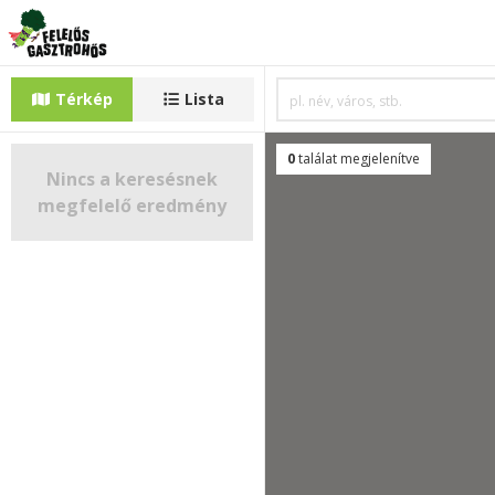
Térkép
Lista
0
találat megjelenítve
Nincs a keresésnek
megfelelő eredmény