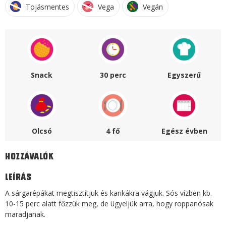
Tojásmentes
Vega
Vegán
Snack
30 perc
Egyszerű
Olcsó
4 fő
Egész évben
Hozzávalók
Leírás
A sárgarépákat megtisztítjuk és karikákra vágjuk. Sós vízben kb.
10-15 perc alatt főzzük meg, de ügyeljük arra, hogy roppanósak
maradjanak.