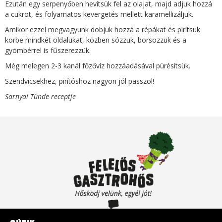
Ezután egy serpenyőben hevítsük fel az olajat, majd adjuk hozzá
a cukrot, és folyamatos kevergetés mellett karamellizáljuk.
Amikor ezzel megvagyunk dobjuk hozzá a répákat és pirítsuk
körbe mindkét oldalukat, közben sózzuk, borsozzuk és a
gyömbérrel is fűszerezzük.
Még melegen 2-3 kanál főzővíz hozzáadásával pürésítsük.
Szendvicsekhez, pirítóshoz nagyon jól passzol!
Sarnyai Tünde receptje