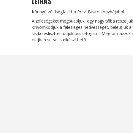
Leírás
Könnyű zöldségfasírt a Prezi Bistro konyhájából
A zöldségeket megpucoljuk, egy nagy tálba reszeljük, 
kinyomkodjuk a felesleges nedvességet, beleütjük a t
kis kölesliszttel tudjuk összefogatni. Megformázzuk 
olajban sütve is elkészíthető.