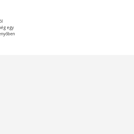
ól
 még egy
penyőben