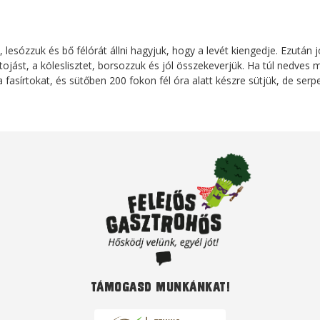
lesózzuk és bő félórát állni hagyjuk, hogy a levét kiengedje. Ezután j
ojást, a köleslisztet, borsozzuk és jól összekeverjük. Ha túl nedves
a fasírtokat, és sütőben 200 fokon fél óra alatt készre sütjük, de ser
Támogasd munkánkat!