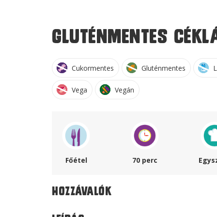
Gluténmentes céklá
Cukormentes
Gluténmentes
L
Vega
Vegán
Főétel
70 perc
Egys
Hozzávalók