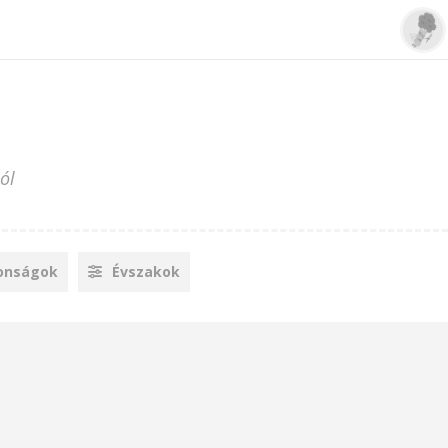
ól
onságok
Évszakok