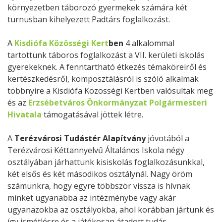
környezetben táborozó gyermekek számára két
turnusban kihelyezett Padtárs foglalkozást.
A
Kisdiófa Közösségi Kert
ben
4 alkalommal
tartottunk táboros foglalkozást a VII. kerületi iskolás
gyerekeknek. A fenntartható étkezés témaköreiről és
kertészkedésről, komposztálásról is szóló alkalmak
többnyire a Kisdiófa Közösségi Kertben valósultak meg
és az
Erzsébetváros Önkormányzat Polgármesteri
Hivatala
támogatásával jöttek létre.
A
Terézvárosi Tudástér Alapítvány
jóvotából a
Terézvárosi Kéttannyelvű Általános Iskola négy
osztályában járhattunk kisiskolás foglalkozásunkkal,
két elsős és két másodikos osztálynál. Nagy öröm
számunkra, hogy egyre többször vissza is hívnak
minket ugyanabba az intézménybe vagy akár
ugyanazokba az osztályokba, ahol korábban jártunk és
így ismétlésre és a játékosan átadott tudás