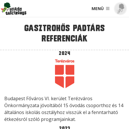
MENÜ
Gasztrohős Padtárs
Referenciák
2024
Budapest Főváros VI. kerület Terézváros
Önkormányzata jóvoltából 15 óvodás csoporthoz és 14
általános iskolás osztályhoz visszük el a fenntarható
étkezésról szóló programjainkat.
2023