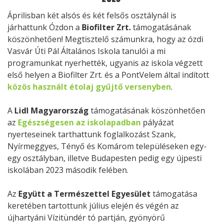
Áprilisban két alsós és két felsős osztálynál is
járhattunk Ózdon a
Biofilter Zrt.
támogatásának
köszönhetően! Megtisztelő számunkra, hogy az ózdi
Vasvár Úti Pál Általános Iskola tanulói a mi
programunkat nyerhették, ugyanis az iskola végzett
első helyen a Biofilter Zrt. és a PontVelem által indított
közös használt étolaj gyűjtő versenyben
.
A
Lidl Magyarország
támogatásának köszönhetően
az
Egészségesen az iskolapadban
pályázat
nyerteseinek tarthattunk foglalkozást Szank,
Nyírmeggyes, Tényő és Komárom településeken egy-
egy osztályban, illetve Budapesten pedig egy újpesti
iskolában 2023 második felében.
Az
Együtt a Természettel Egyesület
támogatása
keretében tartottunk július elején és végén az
újhartyáni Vízitündér tó partján, gyönyörű