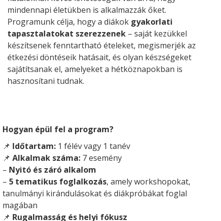
mindennapi életükben is alkalmazzák őket.
Programunk célja, hogy a diákok
gyakorlati
tapasztalatokat szerezzenek
– saját kezükkel
készítsenek fenntartható ételeket, megismerjék az
étkezési döntéseik hatásait, és olyan készségeket
sajátítsanak el, amelyeket a hétköznapokban is
hasznosítani tudnak.
Hogyan épül fel a program?
📌
Időtartam:
1 félév vagy 1 tanév
📌
Alkalmak száma:
7 esemény
–
Nyitó és záró alkalom
–
5 tematikus foglalkozás
, amely workshopokat,
tanulmányi kirándulásokat és diákpróbákat foglal
magában
📌
Rugalmasság és helyi fókusz