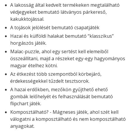
A lakosság által kedvelt termékeken megtalálható
védjegyeket bemutató látványos párkereső,
kakukktojással.
A tojások jelölését bemutató csapatjáték
Hazai és külföldi halakat bemutató “klasszikus”
horgászós játék.
Malac-puzzle, ahol egy sertést kell elemeiből
összeállítani, majd a részeket egy-egy hagyományos
magyar ételhez kötni.
Az étkezést több szempontból körbejáró,
érdekességekkel tűzdelt tesztsorok.
A hazai erdőkben, mezőkön gyűjthető ehető
gombák lelőhelyét és felhasználását bemutató
flipchart játék.
Komposztálható? - Mágneses játék, ahol szét kell
válogatni a komposztálható és nem komposztálható
anyagokat.