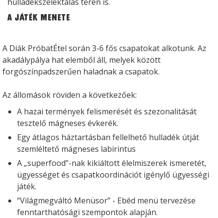
hulladékszelektálás terén is.
A játék menete
A Diák PróbatÉtel során 3-6 fős csapatokat alkotunk. Az
akadálypálya hat elemből áll, melyek között
forgószínpadszerűen haladnak a csapatok.
Az állomások röviden a következőek:
A hazai termények felismerését és szezonalitását
tesztelő mágneses évkerék.
Egy átlagos háztartásban fellelhető hulladék útját
szemléltető mágneses labirintus
A „superfood”-nak kikiáltott élelmiszerek ismeretét,
ügyességet és csapatkoordinációt igénylő ügyességi
játék.
“Világmegváltó Menüsor” - Ebéd menü tervezése
fenntarthatósági szempontok alapján.