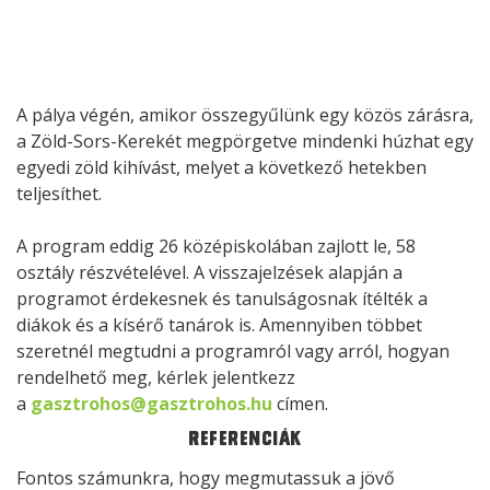
A pálya végén, amikor összegyűlünk egy közös zárásra,
a Zöld-Sors-Kerekét megpörgetve mindenki húzhat egy
egyedi zöld kihívást, melyet a következő hetekben
teljesíthet.
A program eddig 26 középiskolában zajlott le, 58
osztály részvételével. A visszajelzések alapján a
programot érdekesnek és tanulságosnak ítélték a
diákok és a kísérő tanárok is. Amennyiben többet
szeretnél megtudni a programról vagy arról, hogyan
rendelhető meg, kérlek jelentkezz
a
gasztrohos@gasztrohos.hu
címen.
Referenciák
Fontos számunkra, hogy megmutassuk a jövő