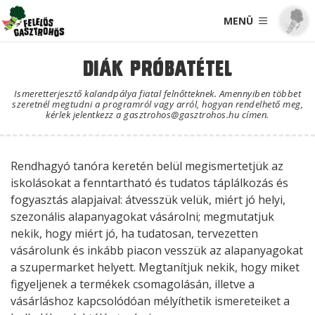
MENÜ
Diák PróbatÉtel
Ismeretterjesztő kalandpálya fiatal felnőtteknek. Amennyiben többet
szeretnél megtudni a programról vagy arról, hogyan rendelhető meg,
kérlek jelentkezz a gasztrohos@gasztrohos.hu címen.
Rendhagyó tanóra keretén belül megismertetjük az
iskolásokat a fenntartható és tudatos táplálkozás és
fogyasztás alapjaival: átvesszük velük, miért jó helyi,
szezonális alapanyagokat vásárolni; megmutatjuk
nekik, hogy miért jó, ha tudatosan, tervezetten
vásárolunk és inkább piacon vesszük az alapanyagokat
a szupermarket helyett. Megtanítjuk nekik, hogy miket
figyeljenek a termékek csomagolásán, illetve a
vásárláshoz kapcsolódóan mélyíthetik ismereteiket a